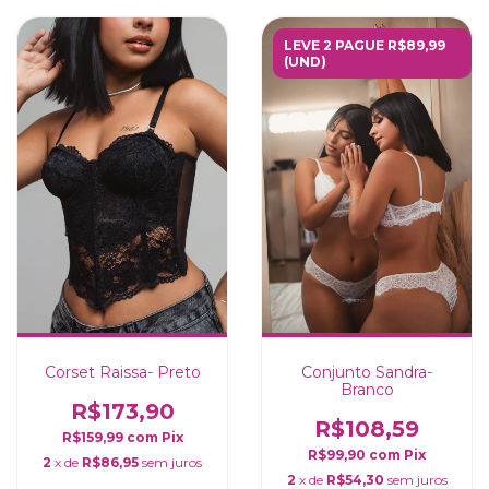
LEVE 2 PAGUE R$89,99
(UND)
Corset Raissa- Preto
Conjunto Sandra-
Branco
R$173,90
R$108,59
R$159,99
com
Pix
R$99,90
com
Pix
2
x de
R$86,95
sem juros
2
x de
R$54,30
sem juros