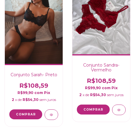
Conjunto Sandra-
Vermelho
Conjunto Sarah- Preto
R$108,59
R$108,59
R$99,90
com
Pix
R$99,90
com
Pix
2
x de
R$54,30
sem juros
2
x de
R$54,30
sem juros
COMPRAR
COMPRAR