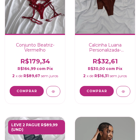
Conjunto Beatriz-
Calcinha Luana
Vermelho
Personalizada-
Chocolate
R$179,34
R$32,61
R$164,99
com
Pix
R$30,00
com
Pix
2
x de
R$89,67
sem juros
2
x de
R$16,31
sem juros
COMPRAR
COMPRAR
LEVE 2 PAGUE R$89,99
(UND)