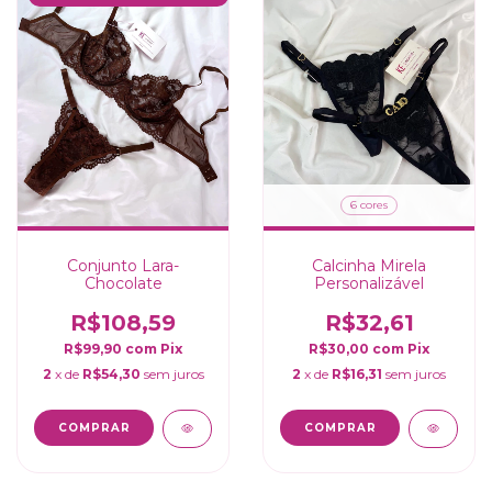
6 cores
Conjunto Lara-
Calcinha Mirela
Chocolate
Personalizável
R$108,59
R$32,61
R$99,90
com
Pix
R$30,00
com
Pix
2
x de
R$54,30
sem juros
2
x de
R$16,31
sem juros
COMPRAR
COMPRAR