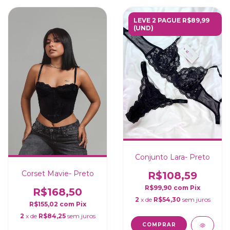
LEVE 2 PAGUE R$89,99
(UND)
Conjunto Lara- Preto
Corset Mavie- Preto
R$108,59
R$99,90
com
Pix
R$168,50
2
x de
R$54,30
sem juros
R$155,02
com
Pix
2
x de
R$84,25
sem juros
COMPRAR