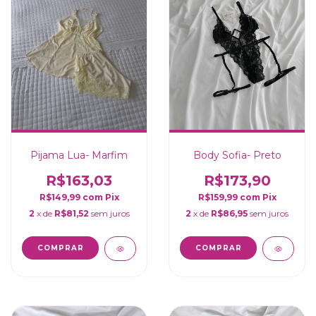
Pijama Lua- Marfim
Body Sofia- Preto
R$163,03
R$173,90
R$149,99
com
Pix
R$159,99
com
Pix
2
x de
R$81,52
sem juros
2
x de
R$86,95
sem juros
COMPRAR
COMPRAR