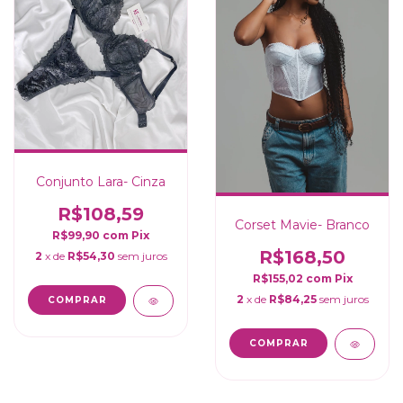
Conjunto Lara- Cinza
R$108,59
Corset Mavie- Branco
R$99,90
com
Pix
R$168,50
2
x de
R$54,30
sem juros
R$155,02
com
Pix
2
x de
R$84,25
sem juros
COMPRAR
COMPRAR