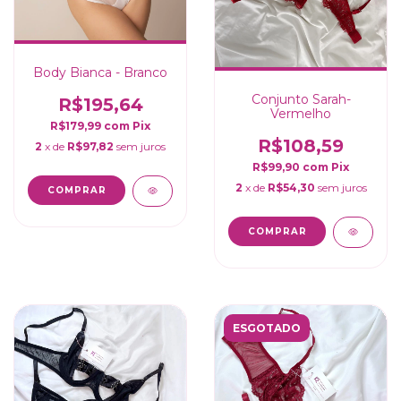
Body Bianca - Branco
Conjunto Sarah-
R$195,64
Vermelho
R$179,99
com
Pix
R$108,59
2
x de
R$97,82
sem juros
R$99,90
com
Pix
2
x de
R$54,30
sem juros
COMPRAR
COMPRAR
ESGOTADO