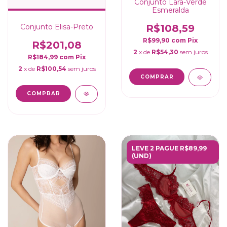
Conjunto Lara-Verde
Esmeralda
Conjunto Elisa-Preto
R$108,59
R$99,90
com
Pix
R$201,08
2
x de
R$54,30
sem juros
R$184,99
com
Pix
2
x de
R$100,54
sem juros
COMPRAR
COMPRAR
LEVE 2 PAGUE R$89,99
(UND)