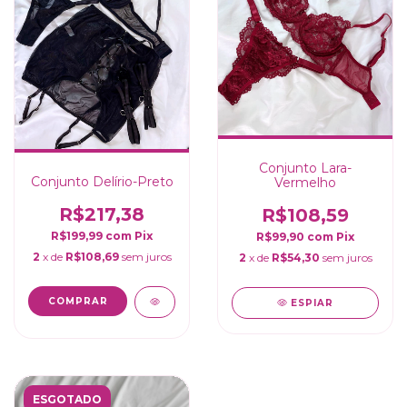
Conjunto Lara-
Conjunto Delírio-Preto
Vermelho
R$217,38
R$108,59
R$199,99
com
Pix
R$99,90
com
Pix
2
x de
R$108,69
sem juros
2
x de
R$54,30
sem juros
COMPRAR
ESPIAR
ESGOTADO