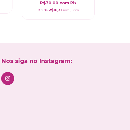
R$30,00
com
Pix
2
x d
2
x de
R$16,31
sem juros
Nos siga no Instagram: