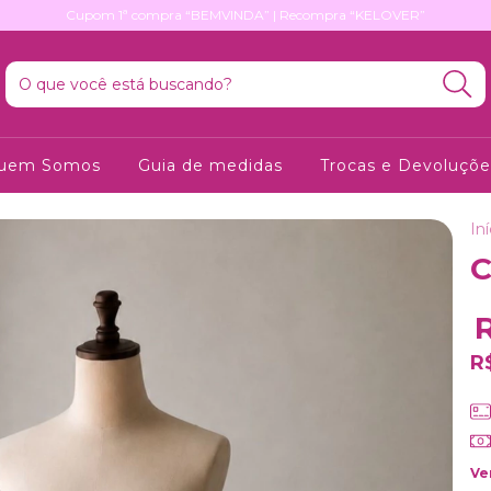
Cupom 1ª compra “BEMVINDA” | Recompra “KELOVER”
uem Somos
Guia de medidas
Trocas e Devoluçõe
Iní
C
R
Ve