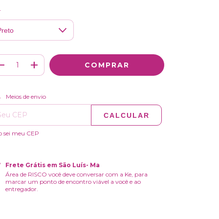
r
ALTERAR CEP
regas para o CEP:
Meios de envio
CALCULAR
o sei meu CEP
Frete Grátis em São Luís- Ma
Área de RISCO você deve conversar com a Ke, para
marcar um ponto de encontro viável a você e ao
entregador.