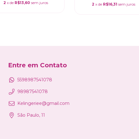
2
x de
R$13,60
sem juros
2
x de
R$16,31
sem juros
Entre em Contato
5598987541078
98987541078
Kelingeriee@gmail.com
São Paulo, 11