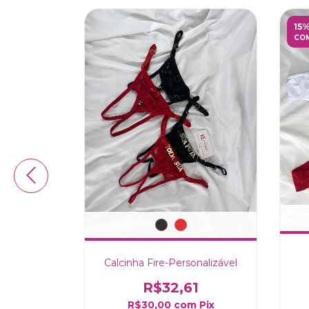
15
COM
+2
ra
Calcinha Fire-Personalizável
0
R$32,61
m
Pix
R$30,00
com
Pix