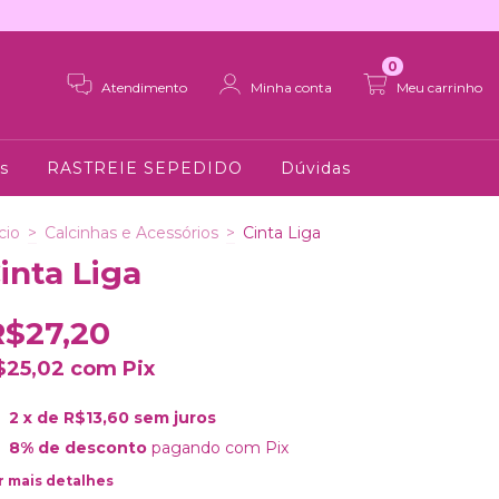
0
Atendimento
Minha conta
Meu carrinho
s
RASTREIE SEPEDIDO
Dúvidas
cio
>
Calcinhas e Acessórios
>
Cinta Liga
inta Liga
R$27,20
$25,02
com
Pix
2
x de
R$13,60
sem juros
8% de desconto
pagando com Pix
r mais detalhes