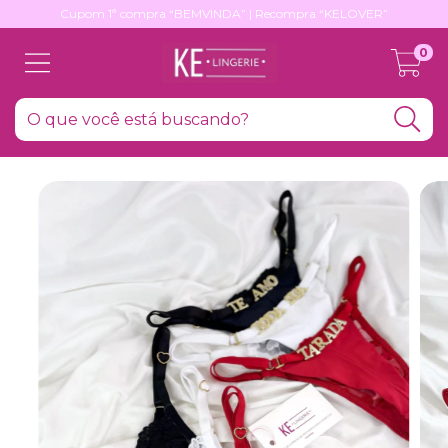
Cupom 1ª compra “BEMVINDA” | Recompra “KELOVER”
0