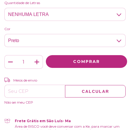
Quantidade de Letras
Cor
ALTERAR CEP
Entregas para o CEP:
Meios de envio
CALCULAR
Não sei meu CEP
Frete Grátis em São Luís- Ma
Área de RISCO você deve conversar com a Ke, para marcar um