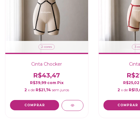
2 cores
3 c
Cinta Chocker
Cinta
R$43,47
R$2
R$39,99
com
Pix
R$25,0
2
x de
R$21,74
sem juros
2
x de
R$13,
COMPRAR
COMPRAR