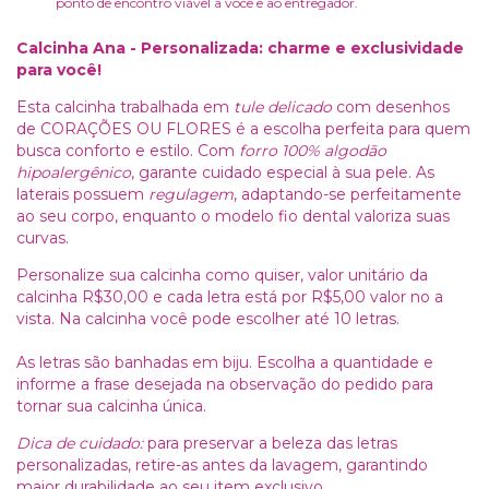
ponto de encontro viável a você e ao entregador.
Calcinha Ana - Personalizada: charme e exclusividade
para você!
Esta calcinha trabalhada em
tule delicado
com desenhos
de CORAÇÕES OU FLORES é a escolha perfeita para quem
busca conforto e estilo. Com
forro 100% algodão
hipoalergênico
, garante cuidado especial à sua pele. As
laterais possuem
regulagem
, adaptando-se perfeitamente
ao seu corpo, enquanto o modelo fio dental valoriza suas
curvas.
Personalize sua calcinha como quiser, valor unitário da
calcinha R$30,00 e cada letra está por R$5,00 valor no a
vista. Na calcinha você pode escolher até 10 letras.
As letras são banhadas em biju. Escolha a quantidade e
informe a frase desejada na observação do pedido para
tornar sua calcinha única.
Dica de cuidado:
para preservar a beleza das letras
personalizadas, retire-as antes da lavagem, garantindo
maior durabilidade ao seu item exclusivo.