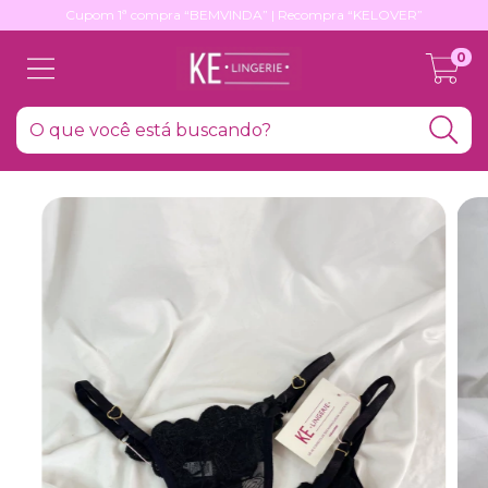
Cupom 1ª compra “BEMVINDA” | Recompra “KELOVER”
0