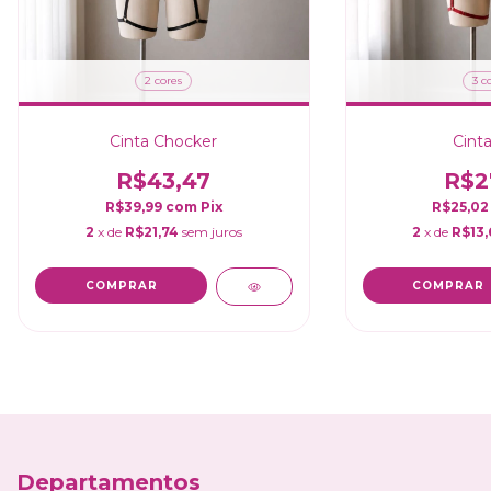
2 cores
3 c
Cinta Chocker
Cinta
R$43,47
R$2
R$39,99
com
Pix
R$25,0
2
x de
R$21,74
sem juros
2
x de
R$13,
COMPRAR
COMPRAR
Departamentos