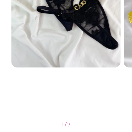
1
/
7