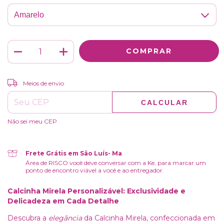
ALTERAR CEP
Entregas para o CEP:
Meios de envio
CALCULAR
Não sei meu CEP
Frete Grátis em São Luís- Ma
Área de RISCO você deve conversar com a Ke, para marcar um
ponto de encontro viável a você e ao entregador.
Calcinha Mirela Personalizável: Exclusividade e
Delicadeza em Cada Detalhe
Descubra a
elegância
da Calcinha Mirela, confeccionada em