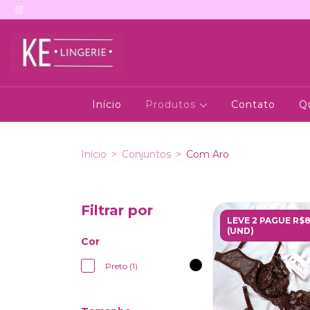
Início
Produtos
Contato
Q
Início
>
Conjuntos
>
Com Aro
Filtrar por
LEVE 2 PAGUE R$8
(UND)
Cor
Preto (1)