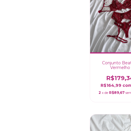
Conjunto Beat
Vermelho
R$179,3
R$164,99
co
2
x de
R$89,67
sem