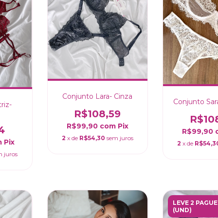
Conjunto Lara- Cinza
Conjunto Sar
riz-
R$108,59
R$10
R$99,90
com
Pix
4
R$99,90
2
x de
R$54,30
sem juros
m
Pix
2
x de
R$54,3
 juros
LEVE 2 PAGUE
(UND)