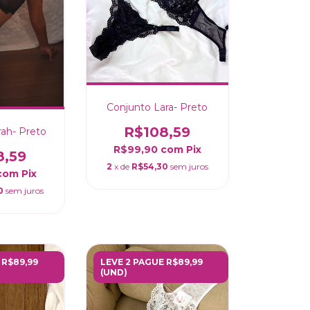
Conjunto Lara- Preto
R$108,59
rah- Preto
R$99,90
com
Pix
8,59
2
x de
R$54,30
sem juros
com
Pix
0
sem juros
 R$89,99
LEVE 2 PAGUE R$89,99
(UND)