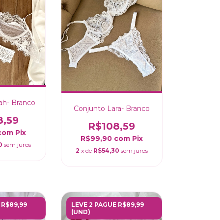
ah- Branco
Conjunto Lara- Branco
8,59
R$108,59
com
Pix
R$99,90
com
Pix
0
sem juros
2
x de
R$54,30
sem juros
 R$89,99
LEVE 2 PAGUE R$89,99
(UND)