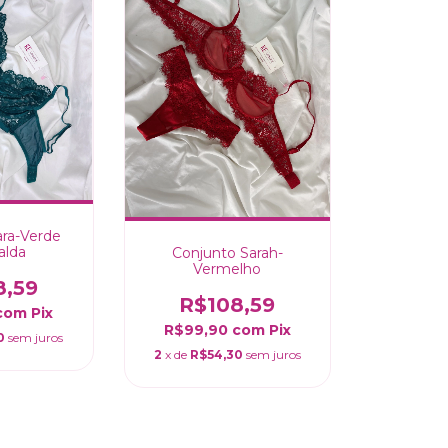
ara-Verde
alda
Conjunto Sarah-
Vermelho
8,59
R$108,59
com
Pix
R$99,90
com
Pix
0
sem juros
2
x de
R$54,30
sem juros