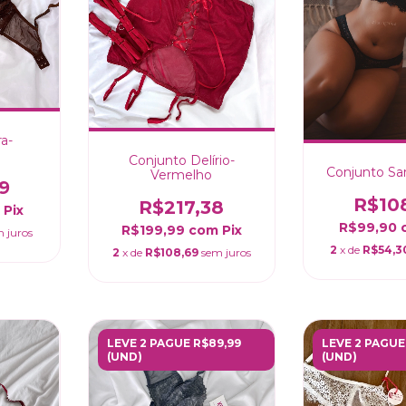
a-
Conjunto Delírio-
Conjunto Sa
Vermelho
9
R$10
R$217,38
m
Pix
R$99,90
R$199,99
com
Pix
 juros
2
x de
R$54,3
2
x de
R$108,69
sem juros
LEVE 2 PAGUE R$89,99
LEVE 2 PAGUE
(UND)
(UND)