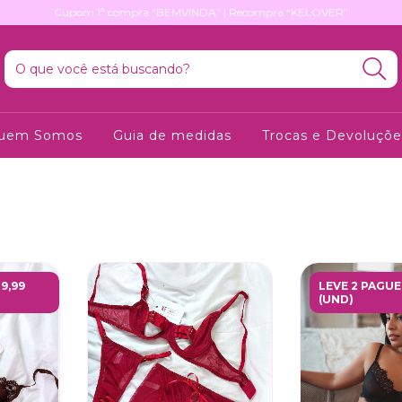
Cupom 1ª compra “BEMVINDA” | Recompra “KELOVER”
uem Somos
Guia de medidas
Trocas e Devoluçõe
9,99
LEVE 2 PAGUE
(UND)