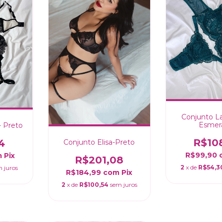
Conjunto L
Esmer
- Preto
R$10
4
Conjunto Elisa-Preto
R$99,90
m
Pix
R$201,08
2
x de
R$54,3
 juros
R$184,99
com
Pix
2
x de
R$100,54
sem juros