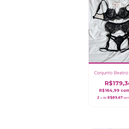
Conjunto Beatriz
R$179,3
R$164,99
co
2
x de
R$89,67
sem