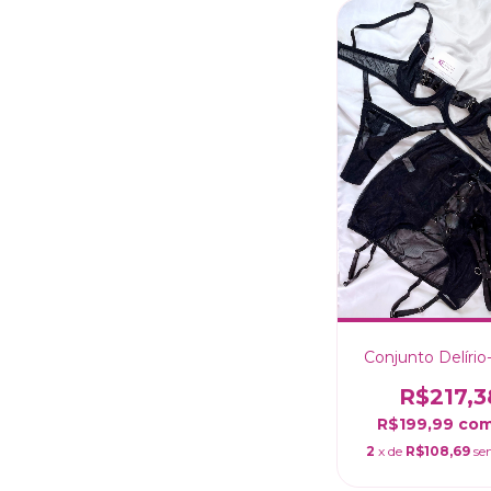
Conjunto Delírio
R$217,3
R$199,99
co
2
x de
R$108,69
se