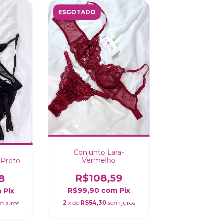
ESGOTADO
Conjunto Lara-
Vermelho
-Preto
R$108,59
8
R$99,90
com
Pix
m
Pix
2
x de
R$54,30
sem juros
m juros