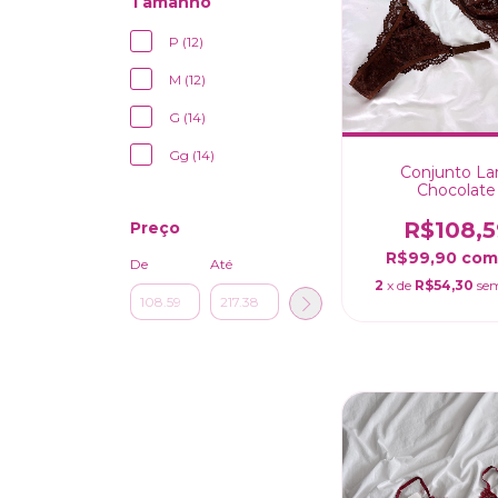
Tamanho
P (12)
M (12)
G (14)
Gg (14)
Conjunto Lar
Chocolate
R$108,5
Preço
R$99,90
co
De
Até
2
x de
R$54,30
sem