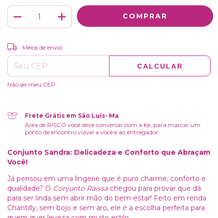
ALTERAR CEP
Entregas para o CEP:
Meios de envio
CALCULAR
Não sei meu CEP
Frete Grátis em São Luís- Ma
Área de RISCO você deve conversar com a Ke, para marcar um
ponto de encontro viável a você e ao entregador.
Conjunto Sandra: Delicadeza e Conforto que Abraçam
Você!
Já pensou em uma lingerie que é puro charme, conforto e
qualidade? O
Conjunto Raissa
chegou para provar que dá
para ser linda sem abrir mão do bem-estar! Feito em renda
Chantilly, sem bojo e sem aro, ele é a escolha perfeita para
quem quer leveza com muito estilo.