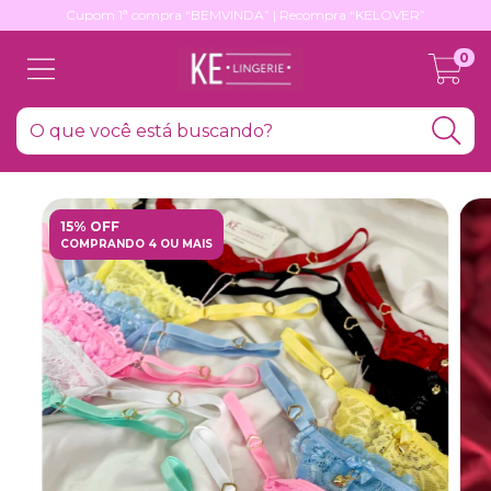
Cupom 1ª compra “BEMVINDA” | Recompra “KELOVER”
0
15% OFF
COMPRANDO 4 OU MAIS