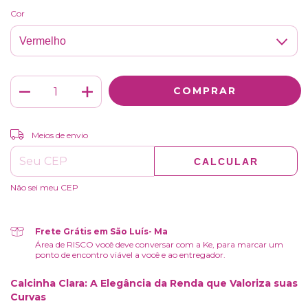
Cor
ALTERAR CEP
Entregas para o CEP:
Meios de envio
CALCULAR
Não sei meu CEP
Frete Grátis em São Luís- Ma
Área de RISCO você deve conversar com a Ke, para marcar um
ponto de encontro viável a você e ao entregador.
Calcinha Clara: A Elegância da Renda que Valoriza suas
Curvas