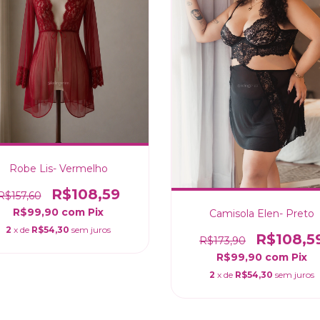
Robe Lis- Vermelho
R$108,59
R$157,60
R$99,90
com
Pix
Camisola Elen- Preto
2
x de
R$54,30
sem juros
R$108,5
R$173,90
R$99,90
com
Pix
2
x de
R$54,30
sem juros