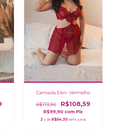
Camisola Elen- Vermelho
9
R$108,59
R$173,90
R$99,90
com
Pix
2
x de
R$54,30
sem juros