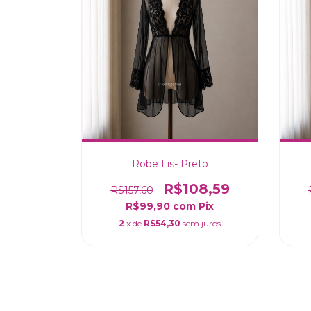
Robe Lis- Preto
R$108,59
R$157,60
R$99,90
com
Pix
2
x de
R$54,30
sem juros